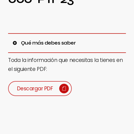
Qué más debes saber
En una cara del perfil, hay ranuras para el
Toda la información que necesitas la tienes en
posicionamiento de sensores de posición (Serie
el siguiente PDF:
CSH) para la detección de la posición del
embolo. Estas ranuras pueden ser cubiertas
Descargar PDF
con el perfil cubre ranuras Mod. S- CST-500. Un
amplio rango de versiones de cilindros están
disponibles, lo que hace que esta gama pueda
ser usada en muchos sectores y aplicaciones.